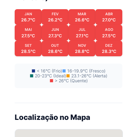
JAN
FEV
MAR
ABR
26.7°C
26.2°C
26.6°C
27.0°C
MAI
JUN
JUL
AGO
27.5°C
27.3°C
27.1°C
27.5°C
SET
OUT
NOV
DEZ
28.5°C
28.6°C
28.8°C
28.3°C
■
< 16°C (Frio)
■
16-19.9°C (Fresco)
■
20-23°C (Ideal)
■
23.1-26°C (Alerta)
■
> 26°C (Quente)
Localização no Mapa