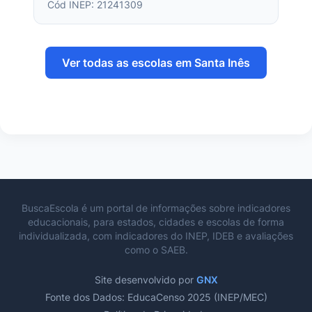
Cód INEP: 21241309
Ver todas as escolas em Santa Inês
BuscaEscola é um portal de informações sobre indicadores
educacionais, para estados, cidades e escolas de forma
individualizada, com indicadores do INEP, IDEB e avaliações
como o SAEB.
Site desenvolvido por
GNX
Fonte dos Dados: EducaCenso 2025 (INEP/MEC)