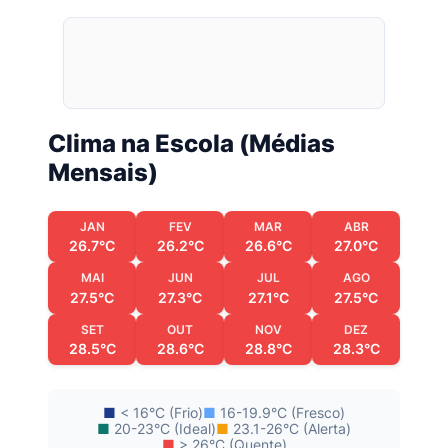
Clima na Escola (Médias
Mensais)
JAN
FEV
MAR
ABR
26.7°C
26.2°C
26.6°C
27.0°C
MAI
JUN
JUL
AGO
27.5°C
27.3°C
27.1°C
27.5°C
SET
OUT
NOV
DEZ
28.5°C
28.6°C
28.8°C
28.3°C
■
< 16°C (Frio)
■
16-19.9°C (Fresco)
■
20-23°C (Ideal)
■
23.1-26°C (Alerta)
■
> 26°C (Quente)