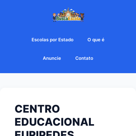
Escolas por Estado
O que é
Anuncie
Contato
CENTRO
EDUCACIONAL
EURIPEDES