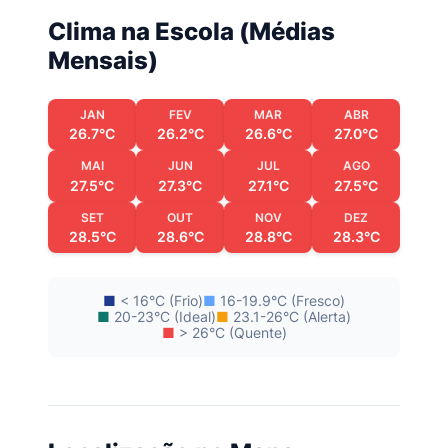
Clima na Escola (Médias
Mensais)
JAN
FEV
MAR
ABR
26.7°C
26.2°C
26.6°C
27.0°C
MAI
JUN
JUL
AGO
27.5°C
27.3°C
27.1°C
27.5°C
SET
OUT
NOV
DEZ
28.5°C
28.6°C
28.8°C
28.3°C
■
< 16°C (Frio)
■
16-19.9°C (Fresco)
■
20-23°C (Ideal)
■
23.1-26°C (Alerta)
■
> 26°C (Quente)