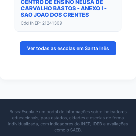
CENTRO DE ENSINO NEUSA DE
CARVALHO BASTOS - ANEXO I -
SAO JOAO DOS CRENTES
Cód INEP: 21241309
Ver todas as escolas em Santa Inês
BuscaEscola é um portal de informações sobre indicadores
educacionais, para estados, cidades e escolas de forma
individualizada, com indicadores do INEP, IDEB e avaliações
como o SAEB.