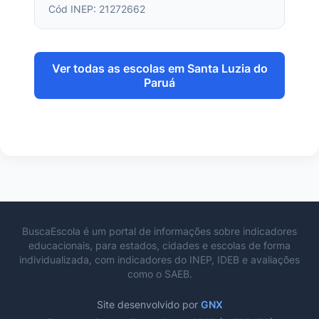
Cód INEP: 21272662
Ver todas as escolas em Santa Luzia do
Paruá
BuscaEscola é um portal de informações sobre indicadores
educacionais, para estados, cidades e escolas de forma
individualizada, com indicadores do INEP, IDEB e avaliações
como o SAEB.
Site desenvolvido por
GNX