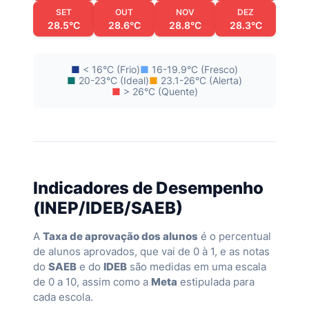
SET
OUT
NOV
DEZ
28.5°C
28.6°C
28.8°C
28.3°C
■
< 16°C (Frio)
■
16-19.9°C (Fresco)
■
20-23°C (Ideal)
■
23.1-26°C (Alerta)
■
> 26°C (Quente)
Indicadores de Desempenho
(INEP/IDEB/SAEB)
A
Taxa de aprovação dos alunos
é o percentual
de alunos aprovados, que vai de 0 à 1, e as notas
do
SAEB
e do
IDEB
são medidas em uma escala
de 0 a 10, assim como a
Meta
estipulada para
cada escola.