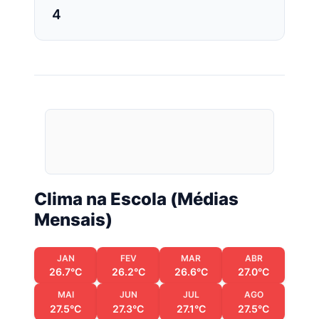
4
Clima na Escola (Médias
Mensais)
JAN
FEV
MAR
ABR
26.7°C
26.2°C
26.6°C
27.0°C
MAI
JUN
JUL
AGO
27.5°C
27.3°C
27.1°C
27.5°C