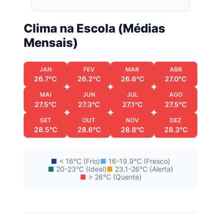
Clima na Escola (Médias
Mensais)
JAN
FEV
MAR
ABR
26.7°C
26.2°C
26.6°C
27.0°C
MAI
JUN
JUL
AGO
27.5°C
27.3°C
27.1°C
27.5°C
SET
OUT
NOV
DEZ
28.5°C
28.6°C
28.8°C
28.3°C
■
< 16°C (Frio)
■
16-19.9°C (Fresco)
■
20-23°C (Ideal)
■
23.1-26°C (Alerta)
■
> 26°C (Quente)