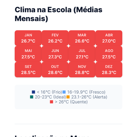
Clima na Escola (Médias
Mensais)
JAN
FEV
MAR
ABR
26.7°C
26.2°C
26.6°C
27.0°C
MAI
JUN
JUL
AGO
27.5°C
27.3°C
27.1°C
27.5°C
SET
OUT
NOV
DEZ
28.5°C
28.6°C
28.8°C
28.3°C
■
< 16°C (Frio)
■
16-19.9°C (Fresco)
■
20-23°C (Ideal)
■
23.1-26°C (Alerta)
■
> 26°C (Quente)