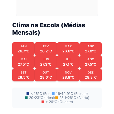
Clima na Escola (Médias
Mensais)
JAN
FEV
MAR
ABR
26.7°C
26.2°C
26.6°C
27.0°C
MAI
JUN
JUL
AGO
27.5°C
27.3°C
27.1°C
27.5°C
SET
OUT
NOV
DEZ
28.5°C
28.6°C
28.8°C
28.3°C
■
< 16°C (Frio)
■
16-19.9°C (Fresco)
■
20-23°C (Ideal)
■
23.1-26°C (Alerta)
■
> 26°C (Quente)