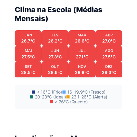
Clima na Escola (Médias
Mensais)
JAN
FEV
MAR
ABR
26.7°C
26.2°C
26.6°C
27.0°C
MAI
JUN
JUL
AGO
27.5°C
27.3°C
27.1°C
27.5°C
SET
OUT
NOV
DEZ
28.5°C
28.6°C
28.8°C
28.3°C
■
< 16°C (Frio)
■
16-19.9°C (Fresco)
■
20-23°C (Ideal)
■
23.1-26°C (Alerta)
■
> 26°C (Quente)