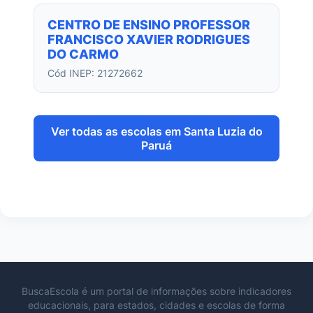
CENTRO DE ENSINO PROFESSOR
FRANCISCO XAVIER RODRIGUES
DO CARMO
Cód INEP: 21272662
Ver todas as escolas em Santa Luzia do
Paruá
BuscaEscola é um portal de informações sobre indicadores
educacionais, para estados, cidades e escolas de forma