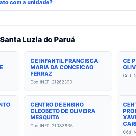
ato com a unidade?
Santa Luzia do Paruá
CE INFANTIL FRANCISCA
CE 
E
MARIA DA CONCEICAO
OLI
FERRAZ
Cód I
Cód INEP: 21262390
NTO
CENTRO DE ENSINO
CEN
CLEOBETO DE OLIVEIRA
PRO
MESQUITA
XAV
CAR
Cód INEP: 21083835
Cód I