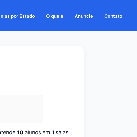
olas por Estado
O que é
Anuncie
Contato
 atende
10
alunos em
1
salas