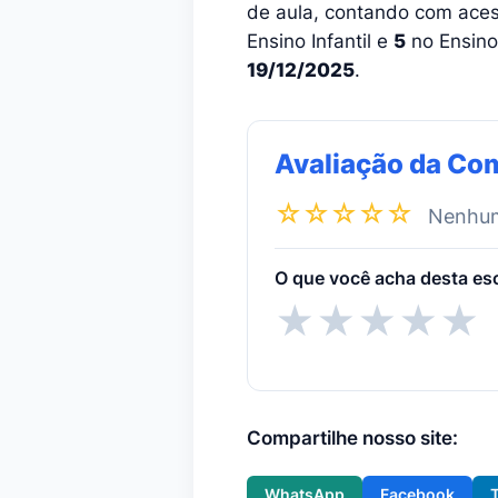
de aula, contando com acess
Ensino Infantil e
5
no Ensino
19/12/2025
.
Avaliação da Co
☆☆☆☆☆
Nenhuma
O que você acha desta es
★
★
★
★
★
Compartilhe nosso site:
WhatsApp
Facebook