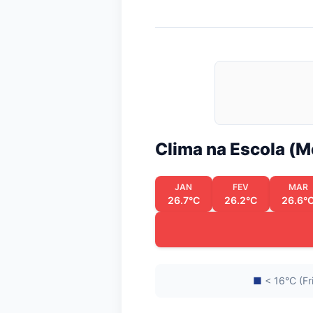
Clima na Escola (
JAN
FEV
MAR
26.7°C
26.2°C
26.6°
■
< 16°C (Fr