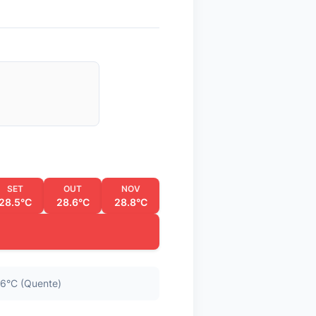
SET
OUT
NOV
28.5°C
28.6°C
28.8°C
6°C (Quente)