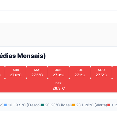
Médias Mensais)
ABR
MAI
JUN
JUL
AGO
C
27.0°C
27.5°C
27.3°C
27.1°C
27.5°C
DEZ
28.3°C
io)
■
16-19.9°C (Fresco)
■
20-23°C (Ideal)
■
23.1-26°C (Alerta)
■
> 2