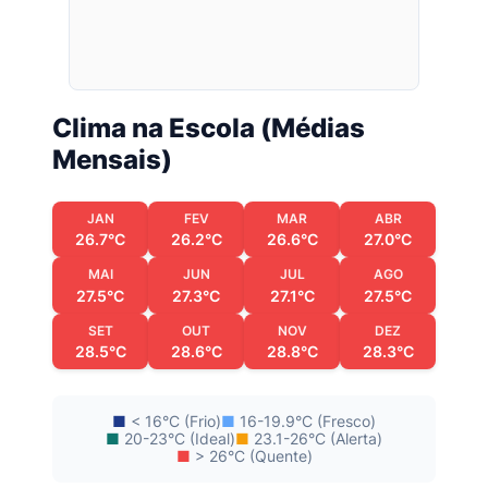
Clima na Escola (Médias
Mensais)
JAN
FEV
MAR
ABR
26.7°C
26.2°C
26.6°C
27.0°C
MAI
JUN
JUL
AGO
27.5°C
27.3°C
27.1°C
27.5°C
SET
OUT
NOV
DEZ
28.5°C
28.6°C
28.8°C
28.3°C
■
< 16°C (Frio)
■
16-19.9°C (Fresco)
■
20-23°C (Ideal)
■
23.1-26°C (Alerta)
■
> 26°C (Quente)