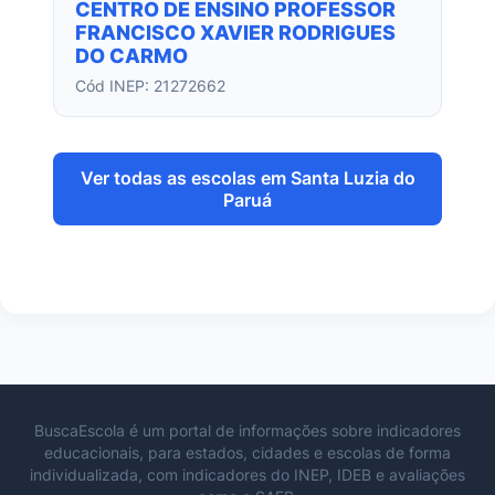
CENTRO DE ENSINO PROFESSOR
FRANCISCO XAVIER RODRIGUES
DO CARMO
Cód INEP: 21272662
Ver todas as escolas em Santa Luzia do
Paruá
BuscaEscola é um portal de informações sobre indicadores
educacionais, para estados, cidades e escolas de forma
individualizada, com indicadores do INEP, IDEB e avaliações