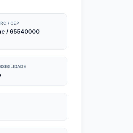
RO / CEP
ne / 65540000
SSIBILIDADE
o