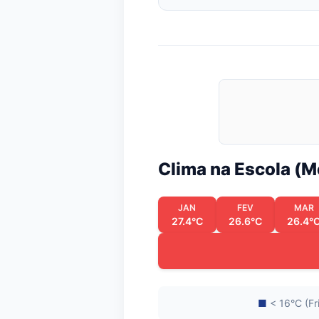
Clima na Escola (
JAN
FEV
MAR
27.4°C
26.6°C
26.4°
■
< 16°C (Fr