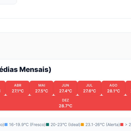
Médias Mensais)
ABR
MAI
JUN
JUL
AGO
C
27.1°C
27.5°C
27.4°C
27.6°C
28.1°C
DEZ
28.7°C
io)
■
16-19.9°C (Fresco)
■
20-23°C (Ideal)
■
23.1-26°C (Alerta)
■
> 2