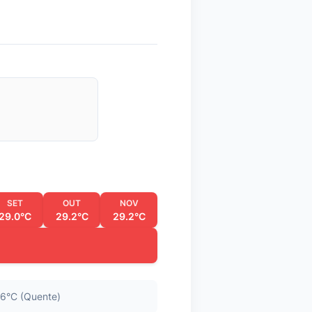
SET
OUT
NOV
29.0°C
29.2°C
29.2°C
6°C (Quente)