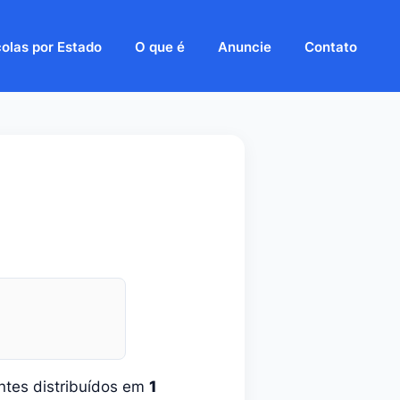
olas por Estado
O que é
Anuncie
Contato
tes distribuídos em
1