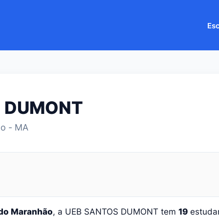
Esc
S DUMONT
ão - MA
 do Maranhão
, a UEB SANTOS DUMONT tem
19
estudan