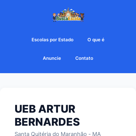
Escolas por Estado
O que é
Anuncie
Contato
UEB ARTUR
BERNARDES
Santa Quitéria do Maranhão - MA