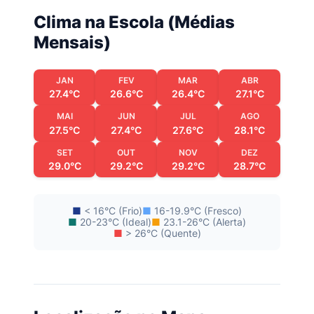
Clima na Escola (Médias
Mensais)
JAN
FEV
MAR
ABR
27.4°C
26.6°C
26.4°C
27.1°C
MAI
JUN
JUL
AGO
27.5°C
27.4°C
27.6°C
28.1°C
SET
OUT
NOV
DEZ
29.0°C
29.2°C
29.2°C
28.7°C
■
< 16°C (Frio)
■
16-19.9°C (Fresco)
■
20-23°C (Ideal)
■
23.1-26°C (Alerta)
■
> 26°C (Quente)