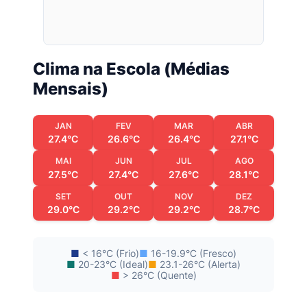
Clima na Escola (Médias
Mensais)
JAN
FEV
MAR
ABR
27.4°C
26.6°C
26.4°C
27.1°C
MAI
JUN
JUL
AGO
27.5°C
27.4°C
27.6°C
28.1°C
SET
OUT
NOV
DEZ
29.0°C
29.2°C
29.2°C
28.7°C
■
< 16°C (Frio)
■
16-19.9°C (Fresco)
■
20-23°C (Ideal)
■
23.1-26°C (Alerta)
■
> 26°C (Quente)