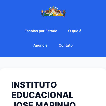
Escolas por Estado
O que é
Anuncie
Contato
INSTITUTO
EDUCACIONAL
JOSE MARINHO