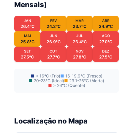
Mensais)
JAN
FEV
MAR
ABR
26.4°C
24.2°C
23.7°C
24.9°C
MAI
JUN
JUL
AGO
25.8°C
26.9°C
26.4°C
27.0°C
SET
OUT
NOV
DEZ
27.5°C
27.7°C
27.8°C
27.5°C
■
< 16°C (Frio)
■
16-19.9°C (Fresco)
■
20-23°C (Ideal)
■
23.1-26°C (Alerta)
■
> 26°C (Quente)
Localização no Mapa