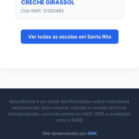
CRECHE GIRASSOL
Cód INEP: 21292485
Ver todas as escolas em Santa Rita
BuscaEscola é um portal de informações sobre indicadores
educacionais, para estados, cidades e escolas de forma
individualizada, com indicadores do INEP, IDEB e avaliações
como o SAEB.
Site desenvolvido por
GNX