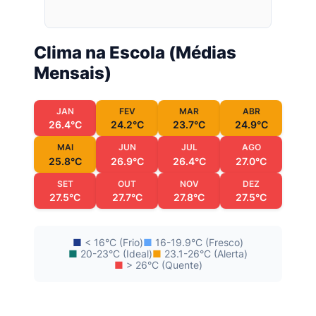
Clima na Escola (Médias
Mensais)
JAN
FEV
MAR
ABR
26.4°C
24.2°C
23.7°C
24.9°C
MAI
JUN
JUL
AGO
25.8°C
26.9°C
26.4°C
27.0°C
SET
OUT
NOV
DEZ
27.5°C
27.7°C
27.8°C
27.5°C
■
< 16°C (Frio)
■
16-19.9°C (Fresco)
■
20-23°C (Ideal)
■
23.1-26°C (Alerta)
■
> 26°C (Quente)