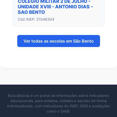
COLEGIO MILITAR 2 DE JULHO -
UNIDADE XVIII - ANTONIO DIAS -
SAO BENTO
Cód INEP: 21048304
Ver todas as escolas em São Bento
BuscaEscola é um portal de informações sobre indicadores
educacionais, para estados, cidades e escolas de forma
individualizada, com indicadores do INEP, IDEB e avaliações
como o SAEB.