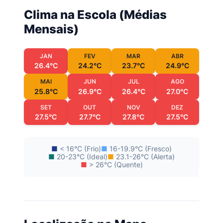
Clima na Escola (Médias
Mensais)
JAN
FEV
MAR
ABR
26.4°C
24.2°C
23.7°C
24.9°C
MAI
JUN
JUL
AGO
25.8°C
26.9°C
26.4°C
27.0°C
SET
OUT
NOV
DEZ
27.5°C
27.7°C
27.8°C
27.5°C
■
< 16°C (Frio)
■
16-19.9°C (Fresco)
■
20-23°C (Ideal)
■
23.1-26°C (Alerta)
■
> 26°C (Quente)