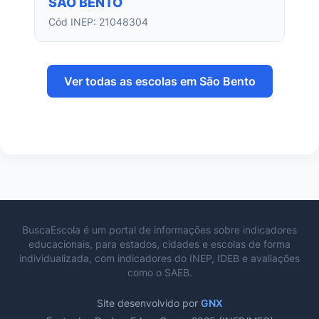
SAO BENTO
Cód INEP: 21048304
Ver todas as escolas em São Bento
BuscaEscola é um portal de informações sobre indicadores
educacionais, para estados, cidades e escolas de forma
individualizada, com indicadores do INEP, IDEB e avaliações
como o SAEB.
Site desenvolvido por
GNX