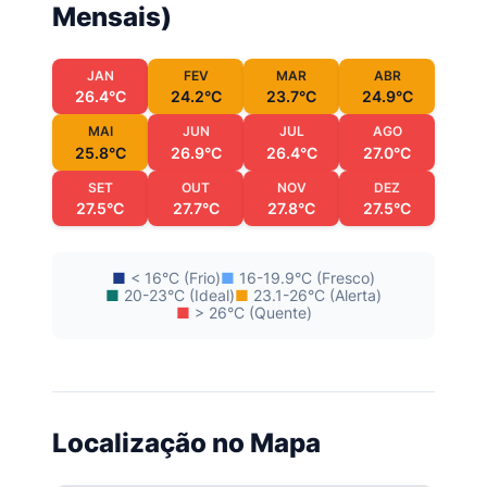
Mensais)
JAN
FEV
MAR
ABR
26.4°C
24.2°C
23.7°C
24.9°C
MAI
JUN
JUL
AGO
25.8°C
26.9°C
26.4°C
27.0°C
SET
OUT
NOV
DEZ
27.5°C
27.7°C
27.8°C
27.5°C
■
< 16°C (Frio)
■
16-19.9°C (Fresco)
■
20-23°C (Ideal)
■
23.1-26°C (Alerta)
■
> 26°C (Quente)
Localização no Mapa