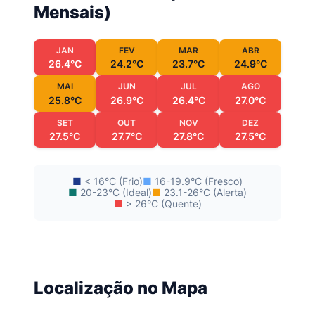
Mensais)
JAN
FEV
MAR
ABR
26.4°C
24.2°C
23.7°C
24.9°C
MAI
JUN
JUL
AGO
25.8°C
26.9°C
26.4°C
27.0°C
SET
OUT
NOV
DEZ
27.5°C
27.7°C
27.8°C
27.5°C
■
< 16°C (Frio)
■
16-19.9°C (Fresco)
■
20-23°C (Ideal)
■
23.1-26°C (Alerta)
■
> 26°C (Quente)
Localização no Mapa