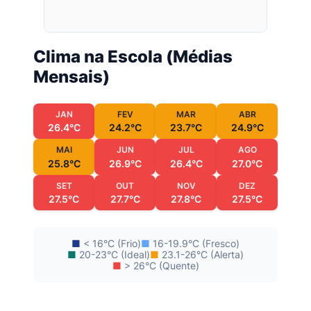
Clima na Escola (Médias
Mensais)
JAN
FEV
MAR
ABR
26.4°C
24.2°C
23.7°C
24.9°C
MAI
JUN
JUL
AGO
25.8°C
26.9°C
26.4°C
27.0°C
SET
OUT
NOV
DEZ
27.5°C
27.7°C
27.8°C
27.5°C
■
< 16°C (Frio)
■
16-19.9°C (Fresco)
■
20-23°C (Ideal)
■
23.1-26°C (Alerta)
■
> 26°C (Quente)