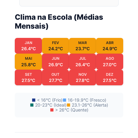
Clima na Escola (Médias
Mensais)
JAN
FEV
MAR
ABR
26.4°C
24.2°C
23.7°C
24.9°C
MAI
JUN
JUL
AGO
25.8°C
26.9°C
26.4°C
27.0°C
SET
OUT
NOV
DEZ
27.5°C
27.7°C
27.8°C
27.5°C
■
< 16°C (Frio)
■
16-19.9°C (Fresco)
■
20-23°C (Ideal)
■
23.1-26°C (Alerta)
■
> 26°C (Quente)