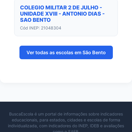
COLEGIO MILITAR 2 DE JULHO -
UNIDADE XVIII - ANTONIO DIAS -
SAO BENTO
Cód INEP: 21048304
Ver todas as escolas em São Bento
BuscaEscola é um portal de informações sobre indicadores
educacionais, para estados, cidades e escolas de forma
individualizada, com indicadores do INEP, IDEB e avaliações
como o SAEB.