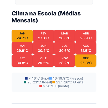
Clima na Escola (Médias
Mensais)
JAN
FEV
MAR
ABR
24.7°C
27.8°C
28.6°C
28.9°C
MAI
JUN
JUL
AGO
29.9°C
30.4°C
30.6°C
31.5°C
SET
OUT
NOV
DEZ
30.8°C
29.2°C
28.2°C
25.3°C
■
< 16°C (Frio)
■
16-19.9°C (Fresco)
■
20-23°C (Ideal)
■
23.1-26°C (Alerta)
■
> 26°C (Quente)