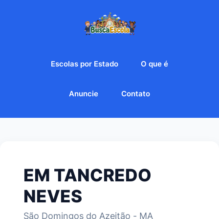
Escolas por Estado
O que é
Anuncie
Contato
EM TANCREDO
NEVES
São Domingos do Azeitão - MA