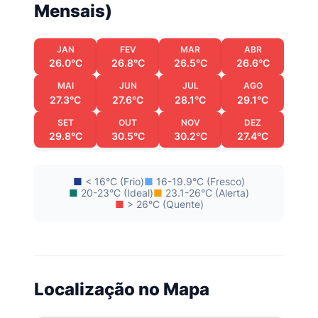
Mensais)
JAN
FEV
MAR
ABR
26.0°C
26.8°C
26.5°C
26.6°C
MAI
JUN
JUL
AGO
27.3°C
27.6°C
28.1°C
29.1°C
SET
OUT
NOV
DEZ
29.8°C
30.5°C
30.2°C
27.4°C
■
< 16°C (Frio)
■
16-19.9°C (Fresco)
■
20-23°C (Ideal)
■
23.1-26°C (Alerta)
■
> 26°C (Quente)
Localização no Mapa